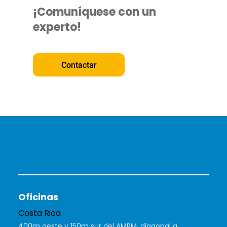
¡Comuníquese con un
experto!
Contactar
Oficinas
Costa Rica
400m oeste y 150m sur del AMPM, diagonal a