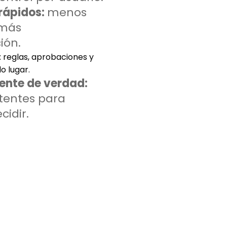
rápidos:
menos
 más
ión.
 r
eglas, aprobaciones y
o lugar.
ente de verdad:
tentes para
cidir.