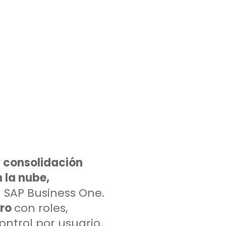
 consolidación
 la nube,
 SAP Business One.
uro
con roles,
ontrol por usuario.