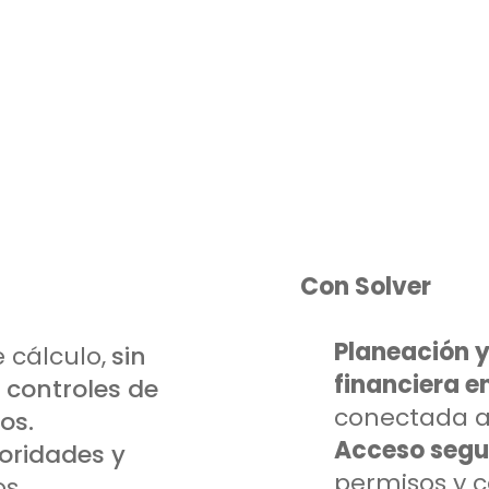
Con Solver
Planeación y
 cálculo,
sin
financiera en
n
controles de
conectada a
os.
Acceso seg
oridades y
permisos y c
s.