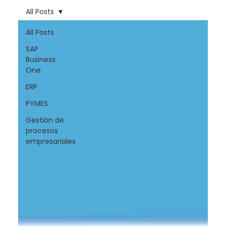
All Posts
All Posts
SAP
Business
One
ERP
PYMES
Gestión de
procesos
empresariales