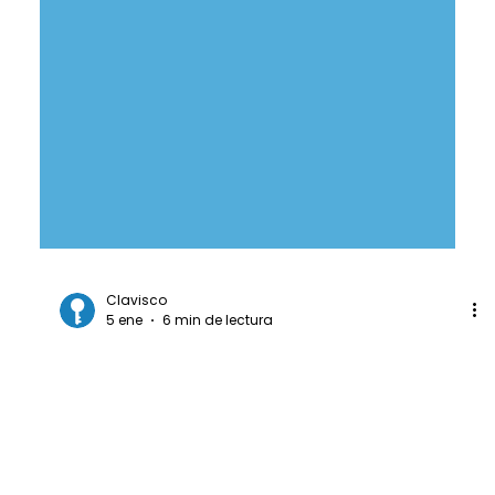
Clavisco
5 ene
6 min de lectura
ERP en la nube para
PYMES en crecimiento: el