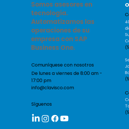
Somos asesores en
O
tecnología.
C
Automatizamos las
4
d
operaciones de su
Su
empresa con SAP
Co
Business One.
(
S
Comuníquese con nosotros
Jo
Bo
De lunes a viernes de 8:00 am -
(
17:00 pm
info@clavisco.com
C
Ca
Síguenos
T
(