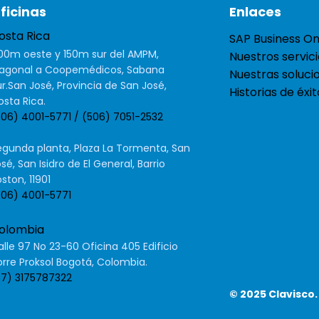
ficinas
Enlaces
osta Rica
SAP Business O
00m oeste y 150m sur del AMPM,
Nuestros servic
iagonal a Coopemédicos, Sabana
Nuestras soluci
r.San José, Provincia de San José,
Historias de éxit
sta Rica.
506) 4001-5771 / (506) 7051-2532
egunda planta, Plaza La Tormenta, San
sé, San Isidro de El General, Barrio
ston, 11901
506) 4001-5771
olombia
lle 97 No 23-60 Oficina 405 Edificio
orre Proksol Bogotá, Colombia.
57) 3175787322
© 2025 Clavisco