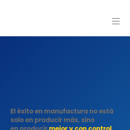
El éxito en manufactura no está
solo en producir más, sino
en producir
mejor y con control