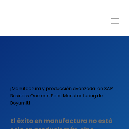
¡Manufactura y producción avanzada en SAP
Business One con Beas Manufacturing de
BoyumIt!
El éxito en manufactura no está