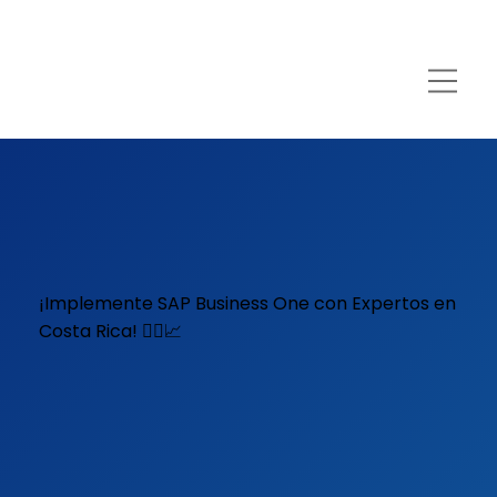
¡Implemente SAP Business One con Expertos en
Costa Rica!
✋🏻📈