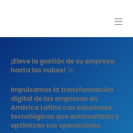
¡Eleve la gestión de su empresa
hasta las nubes! 🚀
Impulsamos la transformación
digital de las empresas en
América Latina con soluciones
tecnológicas que automatizan y
optimizan sus operaciones.